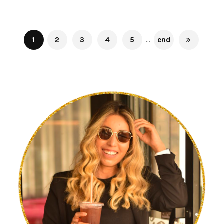
1
2
3
4
5
...
end