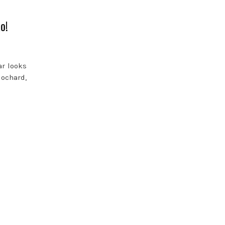
o!
ar looks
ochard,
…