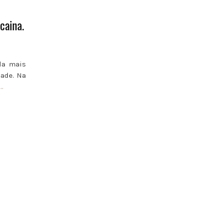
caina.
da mais
dade. Na
…