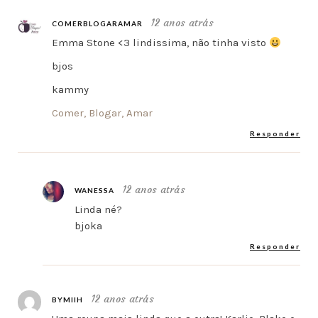
12 anos atrás
COMERBLOGARAMAR
Emma Stone <3 lindissima, não tinha visto
bjos
kammy
Comer, Blogar, Amar
Responder
12 anos atrás
WANESSA
Linda né?
bjoka
Responder
12 anos atrás
BYMIIH