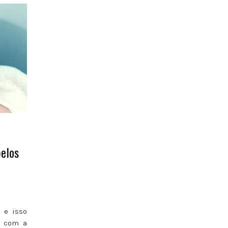
belos
 e isso
s com a