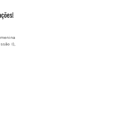
ações!
a menina
ssão I),