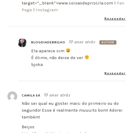
target=”_blank”>www.coisasdepriscila.com l
Fan
Page
l
Instagram
Responder
10 anos atrás
BLOGDIADEBRILHO
AUTHOR
Ela aparece sim
É ótimo, não deixe de ver
bjoka
Responder
10 anos atrás
CAMILA SÁ
Não sei qual eu gostei mais: do primeiro ou do
segundo! Esse é realmente muuuito bom! Adorei
também!
Beijos