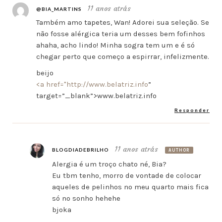
11 anos atrás
@BIA_MARTINS
Também amo tapetes, Wan! Adorei sua seleção. Se
não fosse alérgica teria um desses bem fofinhos
ahaha, acho lindo! Minha sogra tem um e é só
chegar perto que começo a espirrar, infelizmente.
beijo
<a href="
http://www.belatriz.info
”
target=”_blank”>www.belatriz.info
Responder
11 anos atrás
BLOGDIADEBRILHO
AUTHOR
Alergia é um troço chato né, Bia?
Eu tbm tenho, morro de vontade de colocar
aqueles de pelinhos no meu quarto mais fica
só no sonho hehehe
bjoka