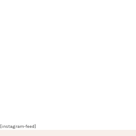
[instagram-feed]
API LINK CAMPANHA
Dia de Brilho 2010 – 2022 © Todos os Direitos Reservados